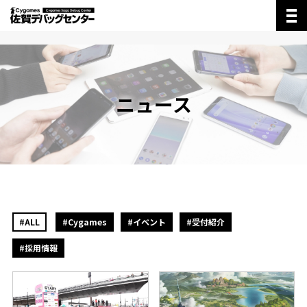
概要
デバッグとは
ニュース
ニュース
社員の声
採用情報
Cygamesコーポレートサイト
#ALL
#Cygames
#イベント
#受付紹介
#採用情報
お問い合わせ
プライバシーポリシー