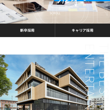
社員の声
よくある質問
SCROLL
新卒採用
キャリア採用
ENTERTAINMENT
TH
佐賀デバッグセンターとは
佐賀スタジオとは
デバッグとは
BEST 
本社の採用サイトはこちら