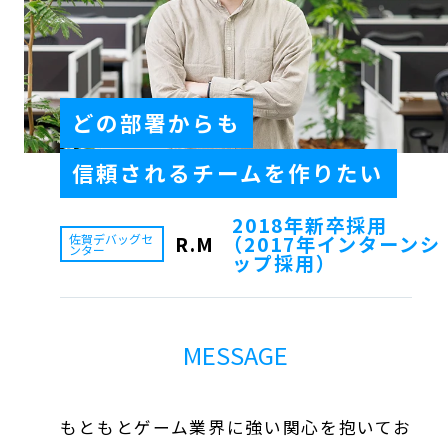
社員の声
よくある質問
どの部署からも
信頼されるチームを作りたい
2018年新卒採用
佐賀デバッグセンターとは
佐賀スタジオとは
R.M
（2017年インターンシ
佐賀デバッグセ
ンター
ップ採用）
デバッグとは
MESSAGE
本社の採用サイトはこちら
もともとゲーム業界に強い関心を抱いてお